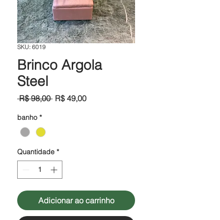
SKU: 6019
Brinco Argola
Steel
Preço
Preço
 R$ 98,00 
R$ 49,00
normal
promocional
banho
*
Quantidade
*
Adicionar ao carrinho