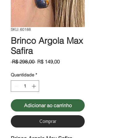
SKU: 60188
Brinco Argola Max
Safira
Preço
Preço
 R$ 298,00 
R$ 149,00
normal
promocional
Quantidade
*
Adicionar ao carrinho
Comprar