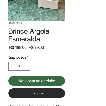
SKU: 75141
Brinco Argola
Esmeralda
Preço
Preço
 R$ 198,00 
R$ 99,00
normal
promocional
Quantidade
*
Adicionar ao carrinho
Comprar