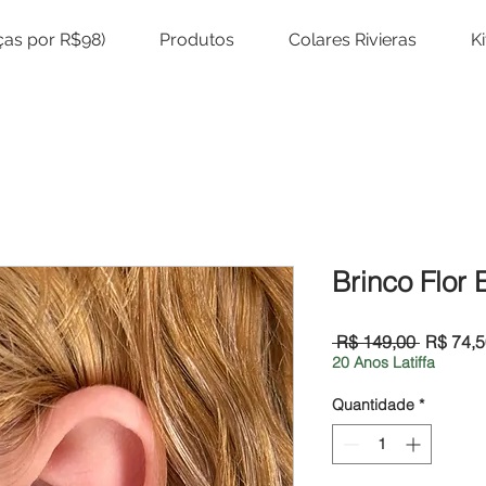
eças por R$98)
Produtos
Colares Rivieras
K
Brinco Flor 
Preço
 R$ 149,00 
R$ 74,5
normal
20 Anos Latiffa
Quantidade
*