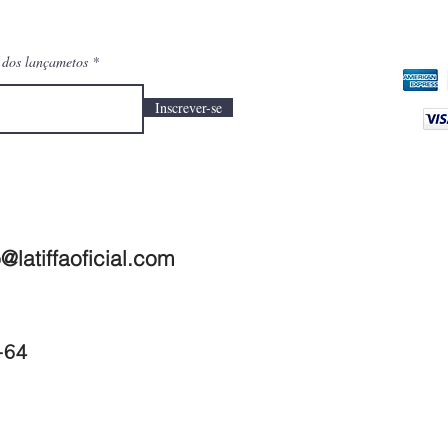
o dos lançametos
Inscrever-se
@latiffaoficial.com
1-64