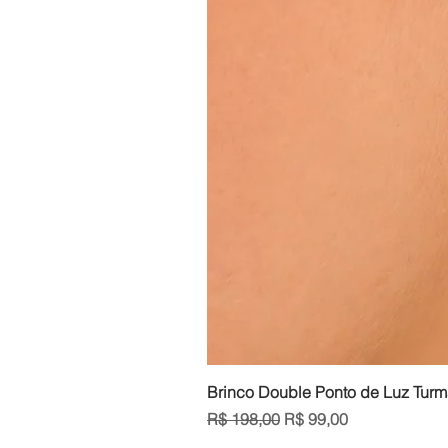
Brinco Double Ponto de Luz Turm
Preço normal
Preço promocional
R$ 198,00
R$ 99,00