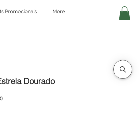
its Promocionais
More
Estrela Dourado
Preço
0
promocional