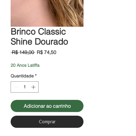
Brinco Classic
Shine Dourado
Preço
Preço
 R$ 149,00 
R$ 74,50
normal
promocional
20 Anos Latiffa
Quantidade
*
Adicionar ao carrinho
Comprar