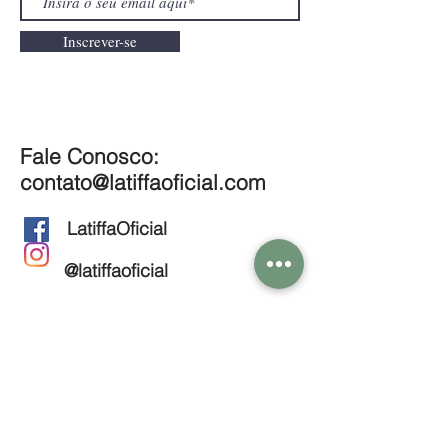
Inscrever-se
Fale Conosco:
contato@latiffaoficial.com
LatiffaOficial
@latiffaoficial
Nossa Loja Física:
Av Paulista 2444 cj 81
CNPJ:
42.542.064
/0001-64
São Paulo / Brasil