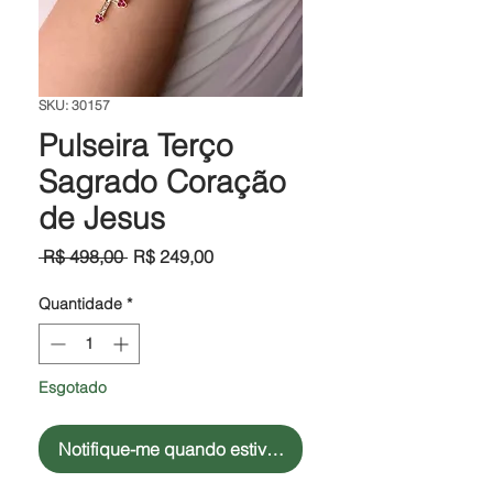
SKU: 30157
Pulseira Terço
Sagrado Coração
de Jesus
Preço
Preço
 R$ 498,00 
R$ 249,00
normal
promocional
Quantidade
*
Esgotado
Notifique-me quando estiver disponível