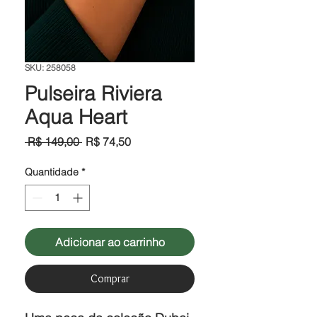
SKU: 258058
Pulseira Riviera
Aqua Heart
Preço
Preço
 R$ 149,00 
R$ 74,50
normal
promocional
Quantidade
*
Adicionar ao carrinho
Comprar