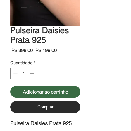
Pulseira Daisies
Prata 925
Preço
Preço
 R$ 398,00 
R$ 199,00
normal
promocional
Quantidade
*
Adicionar ao carrinho
Comprar
Pulseira Daisies Prata 925