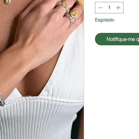
Esgotado
Notifique-me q