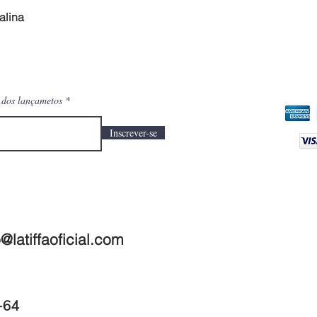
Visualização rápida
alina
o dos lançametos
Inscrever-se
@latiffaoficial.com
1-64