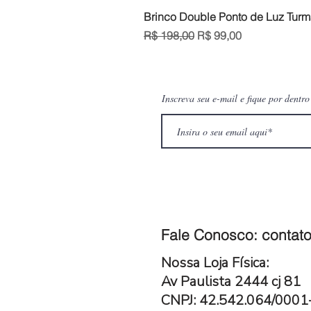
Brinco Double Ponto de Luz Turm
Preço normal
Preço promocional
R$ 198,00
R$ 99,00
Inscreva seu e-mail e fique por dentr
Fale Conosco:
contato
Nossa Loja Física:
Av Paulista 2444 cj 81
CNPJ: 42.542.064/000