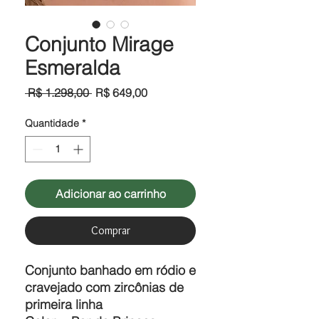
Conjunto Mirage
Esmeralda
Preço
Preço
 R$ 1.298,00 
R$ 649,00
normal
promocional
Quantidade
*
Adicionar ao carrinho
Comprar
Conjunto banhado em ródio e
cravejado com zircônias de
primeira linha