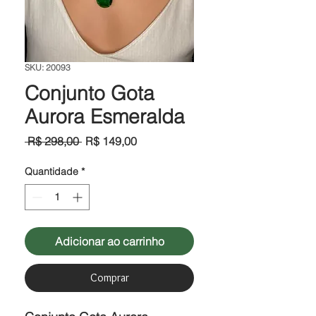
SKU: 20093
Conjunto Gota
Aurora Esmeralda
Preço
Preço
 R$ 298,00 
R$ 149,00
normal
promocional
Quantidade
*
Adicionar ao carrinho
Comprar