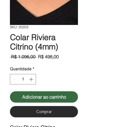
SKU: 20203
Colar Riviera
Citrino (4mm)
Preço
Preço
 R$ 1.096,00 
R$ 498,00
normal
promocional
Quantidade
*
Adicionar ao carrinho
Comprar