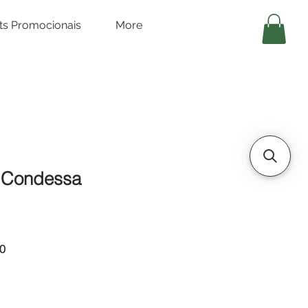
its Promocionais
More
a Condessa
Preço
0
promocional