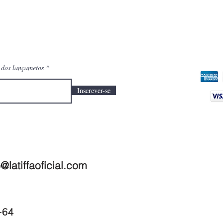
Visualização rápida
o dos lançametos
Inscrever-se
@latiffaoficial.com
1-64