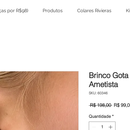
eças por R$98)
Produtos
Colares Rivieras
K
Brinco Got
Ametista
SKU: 60346
Preço
 R$ 198,00 
R$ 99,0
normal
Quantidade
*