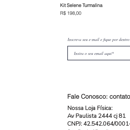
Kit Selene Turmalina
Preço
R$ 198,00
Inscreva seu e-mail e fique por dentr
Fale Conosco:
contato
Nossa Loja Física:
Av Paulista 2444 cj 81
CNPJ: 42.542.064/000