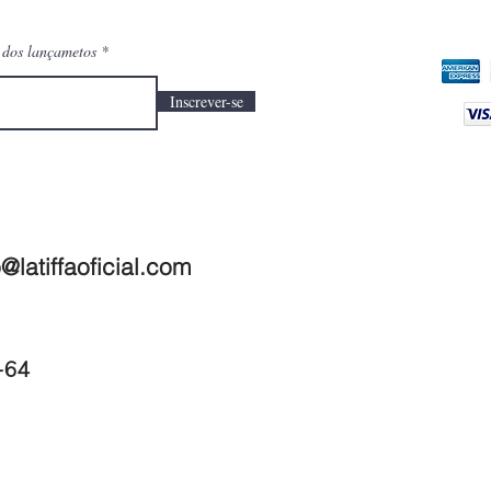
o dos lançametos
Inscrever-se
@latiffaoficial.com
1-64