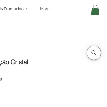
its Promocionais
More
ão Cristal
Preço
0
promocional