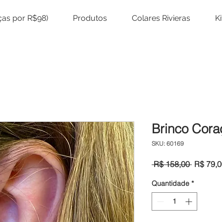
eças por R$98)
Produtos
Colares Rivieras
K
Brinco Coraç
SKU: 60169
Preço
 R$ 158,00 
R$ 79,0
normal
Quantidade
*