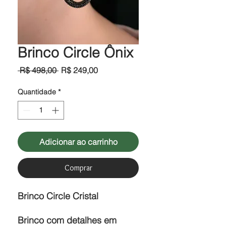
Brinco Circle Ônix
Preço
Preço
 R$ 498,00 
R$ 249,00
normal
promocional
Quantidade
*
Adicionar ao carrinho
Comprar
Brinco Circle Cristal
Brinco com detalhes em