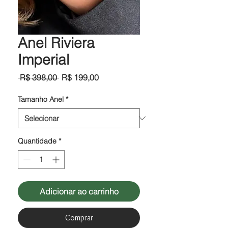
Anel Riviera
Imperial
Preço
Preço
 R$ 398,00 
R$ 199,00
normal
promocional
Tamanho Anel
*
Quantidade
*
Adicionar ao carrinho
Comprar