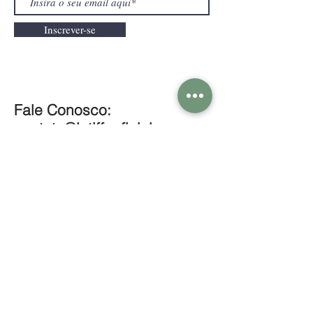
Inscrever-se
Fale Conosco:
contato@latiffaoficial.com
LatiffaOficial
@latiffaoficial
Nossa Loja Física:
Av Paulista 2444 cj 81
CNPJ:
42.542.064
/0001-64
São Paulo / Brasil