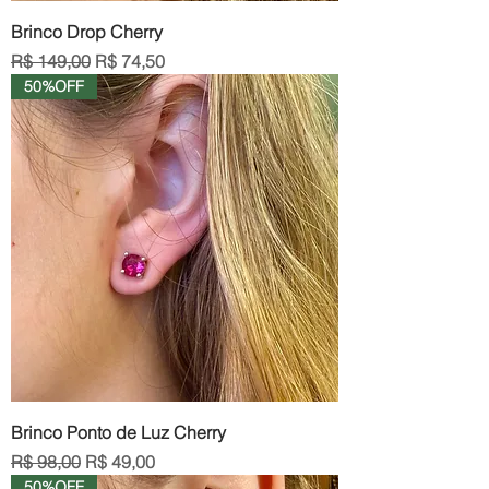
Brinco Drop Cherry
Preço normal
Preço promocional
R$ 149,00
R$ 74,50
50%OFF
Brinco Ponto de Luz Cherry
Preço normal
Preço promocional
R$ 98,00
R$ 49,00
50%OFF