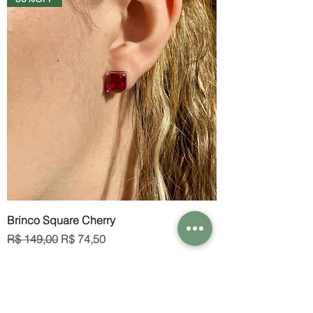
Brinco Square Cherry
Preço normal
Preço promocional
R$ 149,00
R$ 74,50
Inscreva seu e-mail e fique por dentro
dos lançametos