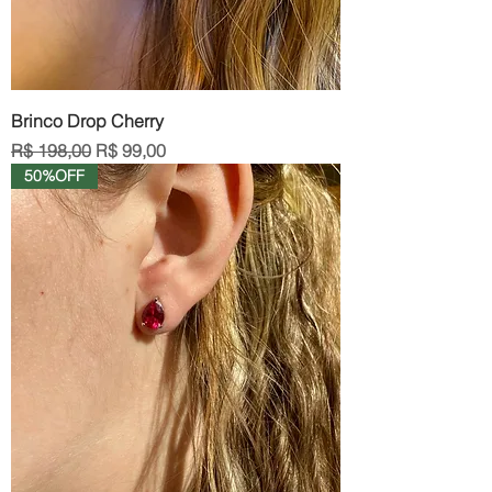
Brinco Drop Cherry
Preço normal
Preço promocional
R$ 198,00
R$ 99,00
50%OFF